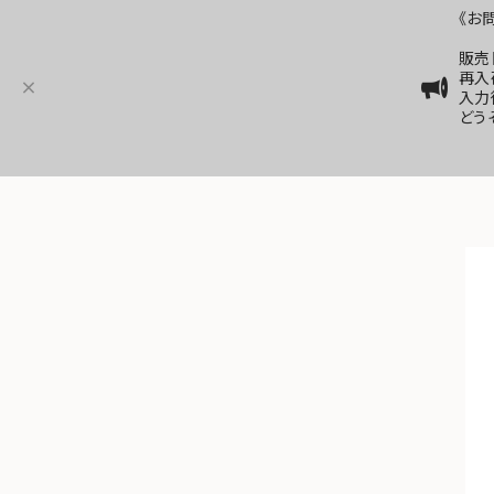
《お
販売
再入
入力
どう